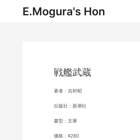
内
E.Mogura's Hon
容
を
ス
キ
ッ
プ
戦艦武蔵
著者：吉村昭
出版社：新潮社
書型：文庫
価格：¥280