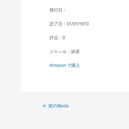
発行日：
読了日：01/01/1970
評点：0
ジャンル：娯楽
Amazon で購入
投
←
前のBook
稿
ナ
ビ