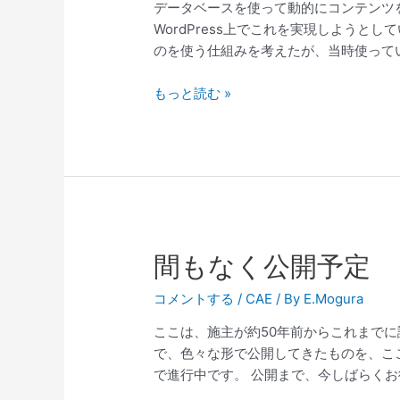
データベースを使って動的にコンテンツ
WordPress上でこれを実現しようと
のを使う仕組みを考えたが、当時使ってい
サ
もっと読む »
ー
バ
ー
構
築
メ
モ
間もなく公開予定
コメントする
/
CAE
/ By
E.Mogura
ここは、施主が約50年前からこれまでに
で、色々な形で公開してきたものを、こ
で進行中です。 公開まで、今しばらく