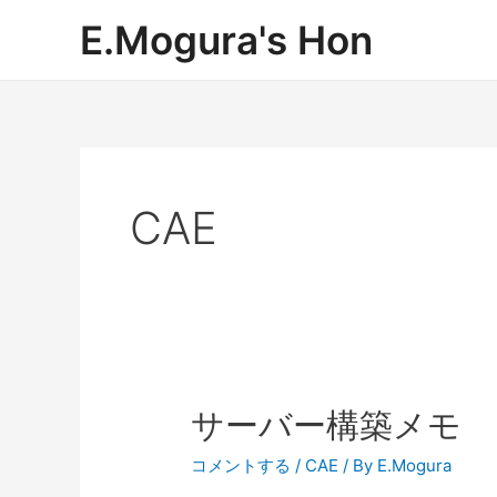
内
E.Mogura's Hon
容
を
ス
キ
ッ
プ
CAE
サーバー構築メモ
コメントする
/
CAE
/ By
E.Mogura