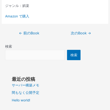
ジャンル：娯楽
Amazon で購入
投
←
前のBook
次のBook
→
稿
ナ
検索
ビ
ゲ
検索
ー
シ
ョ
ン
最近の投稿
サーバー構築メモ
間もなく公開予定
Hello world!