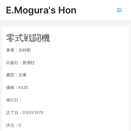
内
E.Mogura's Hon
容
Main
を
ス
Men
キ
ッ
零式戦闘機
プ
著者：吉村昭
出版社：新潮社
書型：文庫
価格：¥320
発行日：
読了日：01/01/1970
評点：0