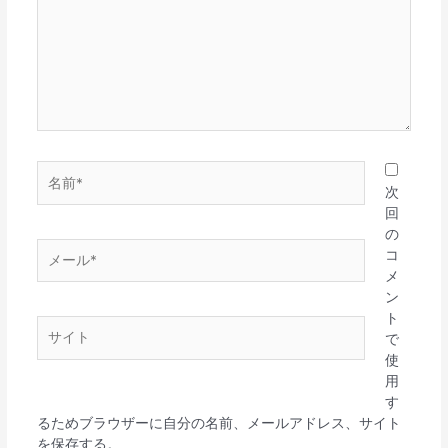
入
力…
名
前
次
*
回
の
メ
コ
ー
メ
ル
ン
*
ト
サ
で
イ
使
ト
用
す
るためブラウザーに自分の名前、メールアドレス、サイト
を保存する。