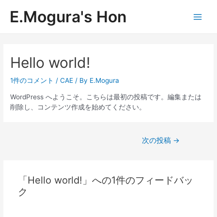
内
E.Mogura's Hon
容
Main
を
ス
Men
キ
ッ
Hello world!
プ
1件のコメント
/
CAE
/ By
E.Mogura
WordPress へようこそ。こちらは最初の投稿です。編集または
削除し、コンテンツ作成を始めてください。
投
次の投稿
→
稿
ナ
ビ
ゲ
「Hello world!」への1件のフィードバッ
ー
ク
シ
ョ