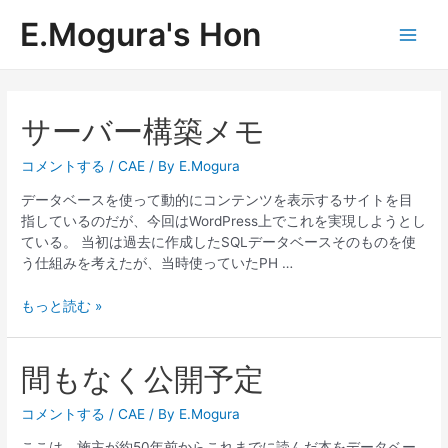
内
E.Mogura's Hon
容
Main
を
ス
Men
キ
ッ
サーバー構築メモ
プ
コメントする
/
CAE
/ By
E.Mogura
データベースを使って動的にコンテンツを表示するサイトを目
指しているのだが、今回はWordPress上でこれを実現しようとし
ている。 当初は過去に作成したSQLデータベースそのものを使
う仕組みを考えたが、当時使っていたPH …
サ
もっと読む »
ー
バ
ー
間もなく公開予定
構
築
コメントする
/
CAE
/ By
E.Mogura
メ
ここは、施主が約50年前からこれまでに読んだ本をデータベー