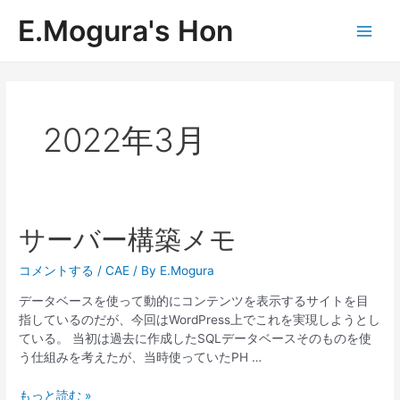
内
E.Mogura's Hon
容
Main
を
ス
Men
キ
ッ
プ
2022年3月
サーバー構築メモ
コメントする
/
CAE
/ By
E.Mogura
データベースを使って動的にコンテンツを表示するサイトを目
指しているのだが、今回はWordPress上でこれを実現しようとし
ている。 当初は過去に作成したSQLデータベースそのものを使
う仕組みを考えたが、当時使っていたPH …
サ
もっと読む »