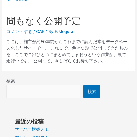
ー
バ
ー
間もなく公開予定
構
築
コメントする
/
CAE
/ By
E.Mogura
メ
ここは、施主が約50年前からこれまでに読んだ本をデータベー
モ
ス化したサイトです。 これまで、色々な形で公開してきたもの
を、ここで全部ひとつにまとめてしまおうという作業が、裏で
進行中です。 公開まで、今しばらくお待ち下さい。
検索
検索
最近の投稿
サーバー構築メモ