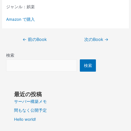
ジャンル：娯楽
Amazon で購入
投
←
前のBook
次のBook
→
稿
ナ
検索
ビ
ゲ
検索
ー
シ
ョ
ン
最近の投稿
サーバー構築メモ
間もなく公開予定
Hello world!