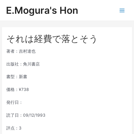
内
E.Mogura's Hon
容
Main
を
ス
Men
キ
ッ
それは経費で落とそう
プ
著者：吉村達也
出版社：角川書店
書型：新書
価格：¥738
発行日：
読了日：09/12/1993
評点：3