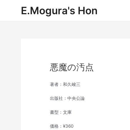
内
E.Mogura's Hon
容
を
ス
キ
ッ
プ
悪魔の汚点
著者：和久峻三
出版社：中央公論
書型：文庫
価格：¥360