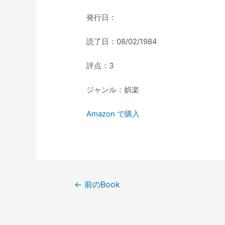
発行日：
読了日：08/02/1984
評点：3
ジャンル：娯楽
Amazon で購入
投
←
前のBook
稿
ナ
ビ