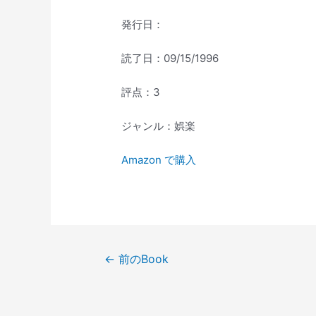
発行日：
読了日：09/15/1996
評点：3
ジャンル：娯楽
Amazon で購入
投
←
前のBook
稿
ナ
ビ