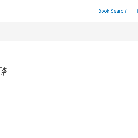
Book Search1
路