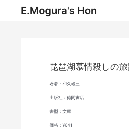
内
E.Mogura's Hon
容
を
ス
キ
ッ
プ
琵琶湖慕情殺しの旅
著者：和久峻三
出版社：徳間書店
書型：文庫
価格：¥641