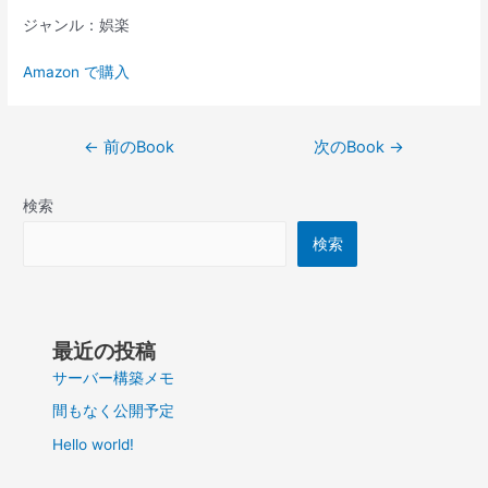
ジャンル：娯楽
Amazon で購入
投
←
前のBook
次のBook
→
稿
ナ
検索
ビ
ゲ
検索
ー
シ
ョ
ン
最近の投稿
サーバー構築メモ
間もなく公開予定
Hello world!