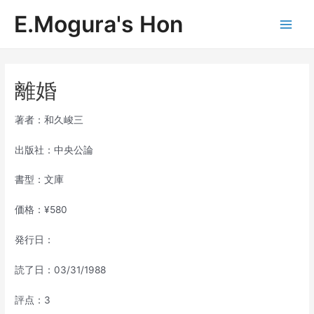
内
E.Mogura's Hon
容
Main
を
ス
Men
キ
ッ
離婚
プ
著者：和久峻三
出版社：中央公論
書型：文庫
価格：¥580
発行日：
読了日：03/31/1988
評点：3