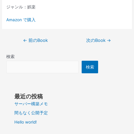
ジャンル：娯楽
Amazon で購入
投
←
前のBook
次のBook
→
稿
ナ
検索
ビ
ゲ
検索
ー
シ
ョ
ン
最近の投稿
サーバー構築メモ
間もなく公開予定
Hello world!