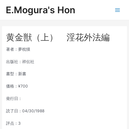
内
E.Mogura's Hon
容
Main
を
ス
Men
キ
ッ
黄金獣（上） 淫花外法編
プ
著者：夢枕獏
出版社：祥伝社
書型：新書
価格：¥700
発行日：
読了日：04/30/1988
評点：3