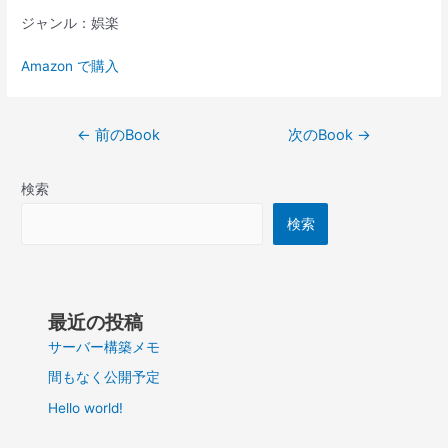
ジャンル：娯楽
Amazon で購入
投
←
前のBook
次のBook
→
稿
ナ
検索
ビ
ゲ
検索
ー
シ
ョ
ン
最近の投稿
サーバー構築メモ
間もなく公開予定
Hello world!