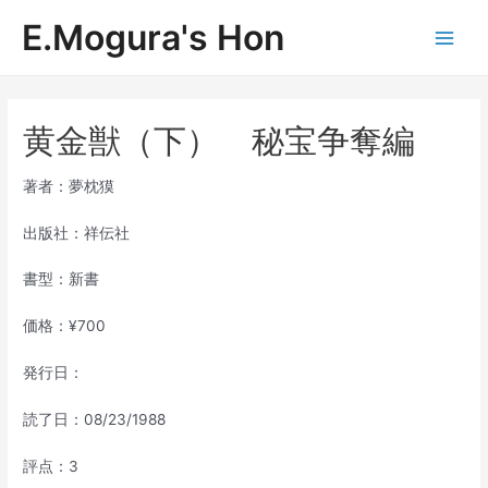
内
E.Mogura's Hon
容
Main
を
ス
Men
キ
ッ
黄金獣（下） 秘宝争奪編
プ
著者：夢枕獏
出版社：祥伝社
書型：新書
価格：¥700
発行日：
読了日：08/23/1988
評点：3