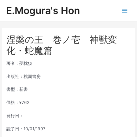
内
E.Mogura's Hon
容
Main
を
ス
Men
キ
ッ
涅槃の王 巻ノ壱 神獣変
プ
化・蛇魔篇
著者：夢枕獏
出版社：桃園書房
書型：新書
価格：¥762
発行日：
読了日：10/01/1997