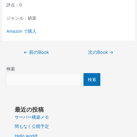
評点：0
ジャンル：娯楽
Amazon で購入
投
←
前のBook
次のBook
→
稿
ナ
検索
ビ
ゲ
検索
ー
シ
ョ
ン
最近の投稿
サーバー構築メモ
間もなく公開予定
Hello world!