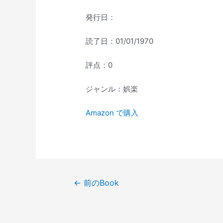
発行日：
読了日：01/01/1970
評点：0
ジャンル：娯楽
Amazon で購入
投
←
前のBook
稿
ナ
ビ