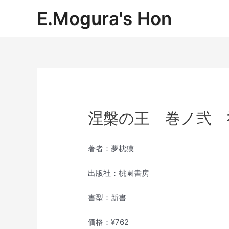
内
E.Mogura's Hon
容
を
ス
キ
ッ
プ
涅槃の王 巻ノ弐 
著者：夢枕獏
出版社：桃園書房
書型：新書
価格：¥762