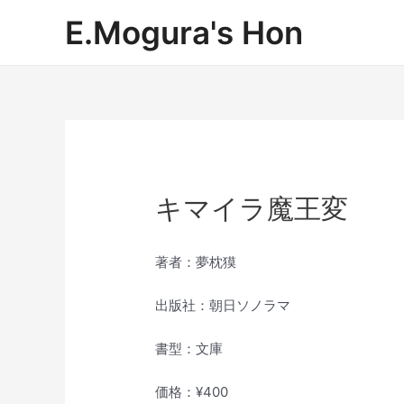
内
E.Mogura's Hon
容
を
ス
キ
ッ
プ
キマイラ魔王変
著者：夢枕獏
出版社：朝日ソノラマ
書型：文庫
価格：¥400