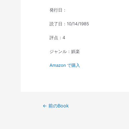
発行日：
読了日：10/14/1985
評点：4
ジャンル：娯楽
Amazon で購入
投
←
前のBook
稿
ナ
ビ