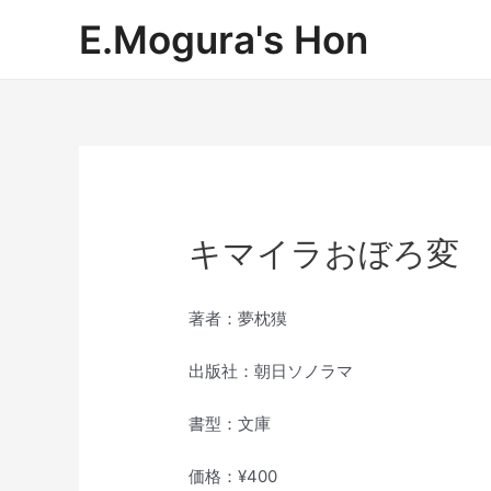
内
E.Mogura's Hon
容
を
ス
キ
ッ
プ
キマイラおぼろ変
著者：夢枕獏
出版社：朝日ソノラマ
書型：文庫
価格：¥400