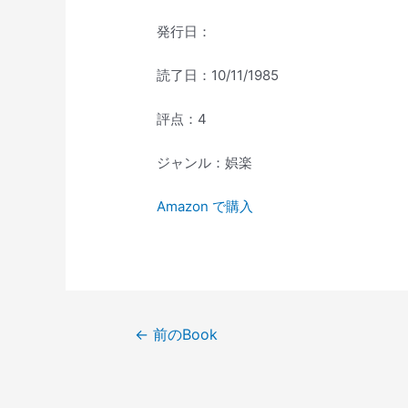
発行日：
読了日：10/11/1985
評点：4
ジャンル：娯楽
Amazon で購入
投
←
前のBook
稿
ナ
ビ