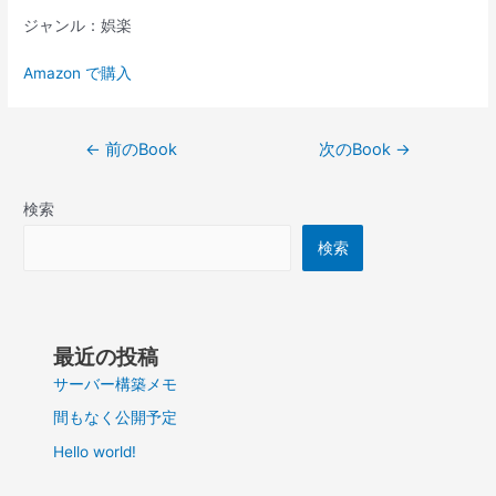
ジャンル：娯楽
Amazon で購入
投
←
前のBook
次のBook
→
稿
ナ
検索
ビ
ゲ
検索
ー
シ
ョ
ン
最近の投稿
サーバー構築メモ
間もなく公開予定
Hello world!