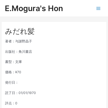
内
E.Mogura's Hon
容
Main
を
ス
Men
キ
ッ
みだれ髪
プ
著者：与謝野晶子
出版社：角川書店
書型：文庫
価格：¥70
発行日：
読了日：01/01/1970
評点：0