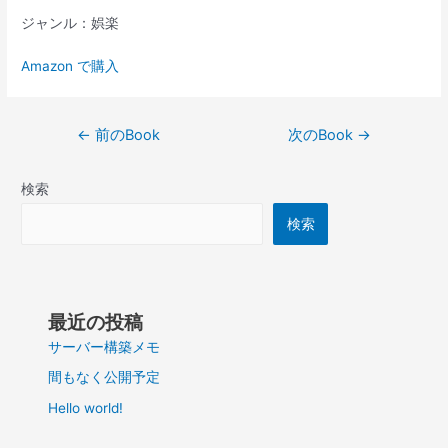
ジャンル：娯楽
Amazon で購入
投
←
前のBook
次のBook
→
稿
ナ
検索
ビ
ゲ
検索
ー
シ
ョ
ン
最近の投稿
サーバー構築メモ
間もなく公開予定
Hello world!