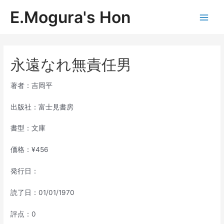
内
E.Mogura's Hon
容
Main
を
ス
Men
キ
ッ
永遠なれ無責任男
プ
著者：吉岡平
出版社：富士見書房
書型：文庫
価格：¥456
発行日：
読了日：01/01/1970
評点：0