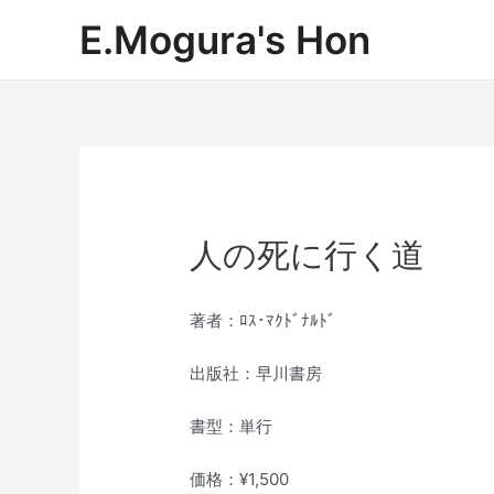
内
E.Mogura's Hon
容
を
ス
キ
ッ
プ
人の死に行く道
著者：ﾛｽ･ﾏｸﾄﾞﾅﾙﾄﾞ
出版社：早川書房
書型：単行
価格：¥1,500