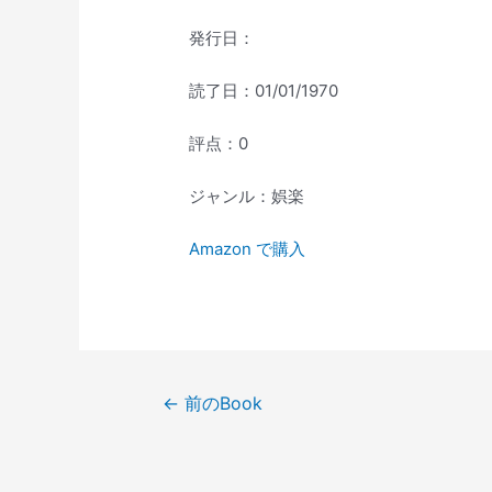
発行日：
読了日：01/01/1970
評点：0
ジャンル：娯楽
Amazon で購入
投
←
前のBook
稿
ナ
ビ