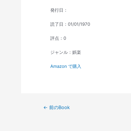
発行日：
読了日：01/01/1970
評点：0
ジャンル：娯楽
Amazon で購入
投
←
前のBook
稿
ナ
ビ