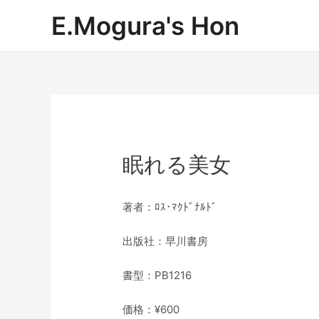
内
E.Mogura's Hon
容
を
ス
キ
ッ
プ
眠れる美女
著者：ﾛｽ･ﾏｸﾄﾞﾅﾙﾄﾞ
出版社：早川書房
書型：PB1216
価格：¥600