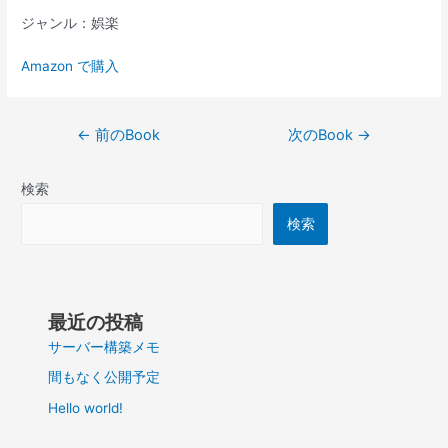
ジャンル：娯楽
Amazon で購入
投
←
前のBook
次のBook
→
稿
ナ
検索
ビ
ゲ
検索
ー
シ
ョ
ン
最近の投稿
サーバー構築メモ
間もなく公開予定
Hello world!