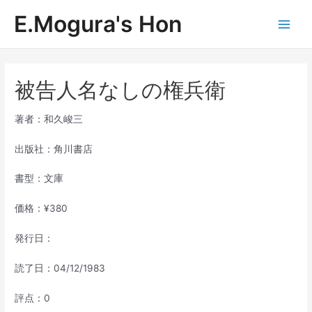
内
E.Mogura's Hon
容
Main
を
ス
Men
キ
ッ
被告人名なしの権兵衛
プ
著者：和久峻三
出版社：角川書店
書型：文庫
価格：¥380
発行日：
読了日：04/12/1983
評点：0