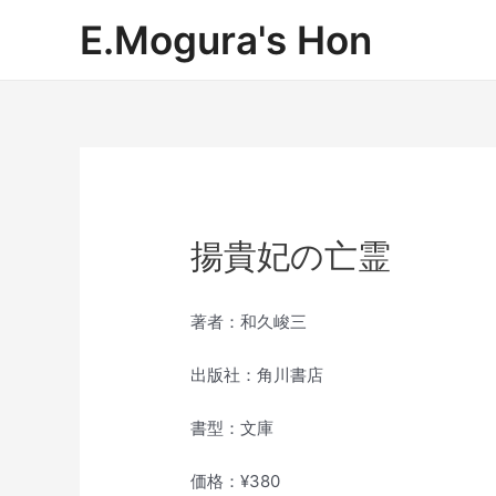
内
E.Mogura's Hon
容
を
ス
キ
ッ
プ
揚貴妃の亡霊
著者：和久峻三
出版社：角川書店
書型：文庫
価格：¥380