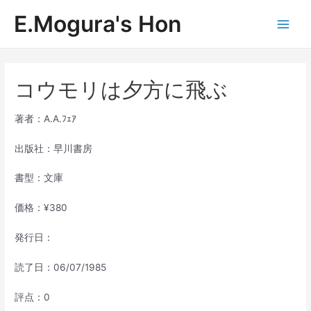
内
E.Mogura's Hon
容
Main
を
ス
Men
キ
ッ
コウモリは夕方に飛ぶ
プ
著者：A.A.ﾌｪｱ
出版社：早川書房
書型：文庫
価格：¥380
発行日：
読了日：06/07/1985
評点：0