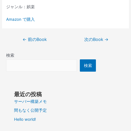
ジャンル：娯楽
Amazon で購入
投
←
前のBook
次のBook
→
稿
ナ
検索
ビ
ゲ
検索
ー
シ
ョ
ン
最近の投稿
サーバー構築メモ
間もなく公開予定
Hello world!