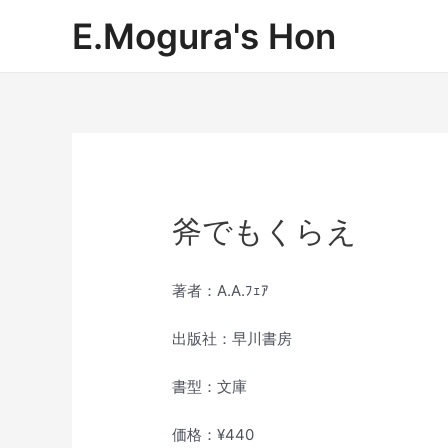
内
E.Mogura's Hon
容
を
ス
キ
ッ
プ
斧でもくらえ
著者：A.A.ﾌｪｱ
出版社：早川書房
書型：文庫
価格：¥440