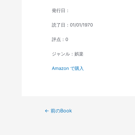
発行日：
読了日：01/01/1970
評点：0
ジャンル：娯楽
Amazon で購入
投
←
前のBook
稿
ナ
ビ