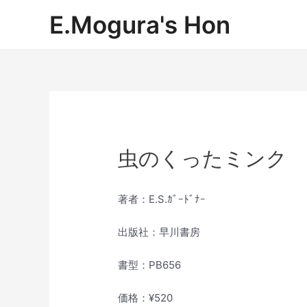
内
E.Mogura's Hon
容
を
ス
キ
ッ
プ
虫のくったミンク
著者：E.S.ｶﾞｰﾄﾞﾅｰ
出版社：早川書房
書型：PB656
価格：¥520