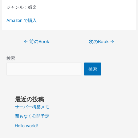
ジャンル：娯楽
Amazon で購入
投
←
前のBook
次のBook
→
稿
ナ
検索
ビ
ゲ
検索
ー
シ
ョ
ン
最近の投稿
サーバー構築メモ
間もなく公開予定
Hello world!