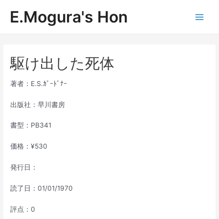
内
E.Mogura's Hon
容
Main
を
ス
Men
キ
ッ
駆け出した死体
プ
著者：E.S.ｶﾞｰﾄﾞﾅｰ
出版社：早川書房
書型：PB341
価格：¥530
発行日：
読了日：01/01/1970
評点：0