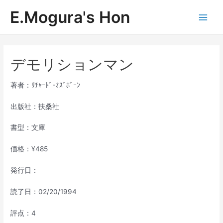
内
E.Mogura's Hon
容
Main
を
ス
Men
キ
ッ
デモリションマン
プ
著者：ﾘﾁｬｰﾄﾞ･ｵｽﾞﾎﾞｰﾝ
出版社：扶桑社
書型：文庫
価格：¥485
発行日：
読了日：02/20/1994
評点：4