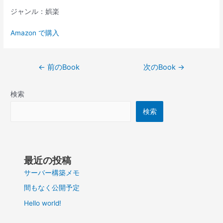
ジャンル：娯楽
Amazon で購入
投
←
前のBook
次のBook
→
稿
ナ
検索
ビ
ゲ
検索
ー
シ
ョ
ン
最近の投稿
サーバー構築メモ
間もなく公開予定
Hello world!