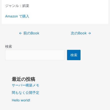
ジャンル：娯楽
Amazon で購入
投
←
前のBook
次のBook
→
稿
ナ
検索
ビ
ゲ
検索
ー
シ
ョ
ン
最近の投稿
サーバー構築メモ
間もなく公開予定
Hello world!