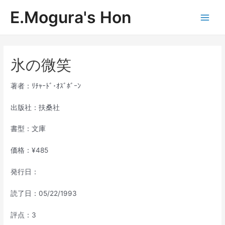
内
E.Mogura's Hon
容
Main
を
ス
Men
キ
ッ
氷の微笑
プ
著者：ﾘﾁｬｰﾄﾞ･ｵｽﾞﾎﾞｰﾝ
出版社：扶桑社
書型：文庫
価格：¥485
発行日：
読了日：05/22/1993
評点：3