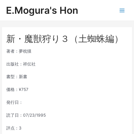
内
E.Mogura's Hon
容
Main
を
ス
Men
キ
ッ
新・魔獣狩り３（土蜘蛛編）
プ
著者：夢枕獏
出版社：祥伝社
書型：新書
価格：¥757
発行日：
読了日：07/23/1995
評点：3