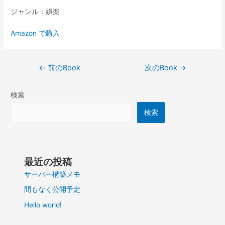
ジャンル：娯楽
Amazon で購入
投
←
前のBook
次のBook
→
稿
ナ
検索
ビ
ゲ
検索
ー
シ
ョ
ン
最近の投稿
サーバー構築メモ
間もなく公開予定
Hello world!