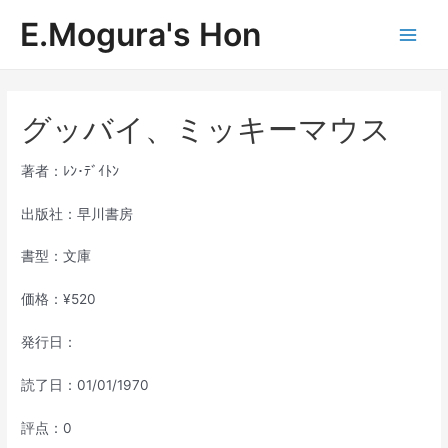
内
E.Mogura's Hon
容
Main
を
ス
Men
キ
ッ
グッバイ、ミッキーマウス
プ
著者：ﾚﾝ･ﾃﾞｲﾄﾝ
出版社：早川書房
書型：文庫
価格：¥520
発行日：
読了日：01/01/1970
評点：0