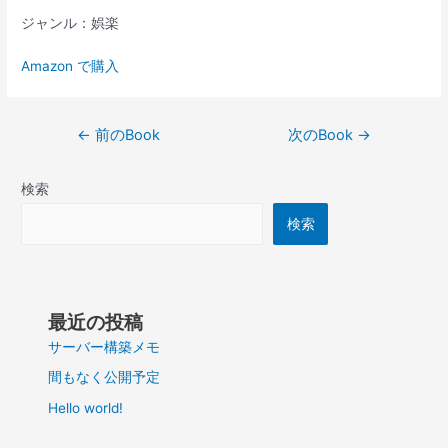
ジャンル：娯楽
Amazon で購入
投
←
前のBook
次のBook
→
稿
ナ
検索
ビ
ゲ
検索
ー
シ
ョ
ン
最近の投稿
サーバー構築メモ
間もなく公開予定
Hello world!