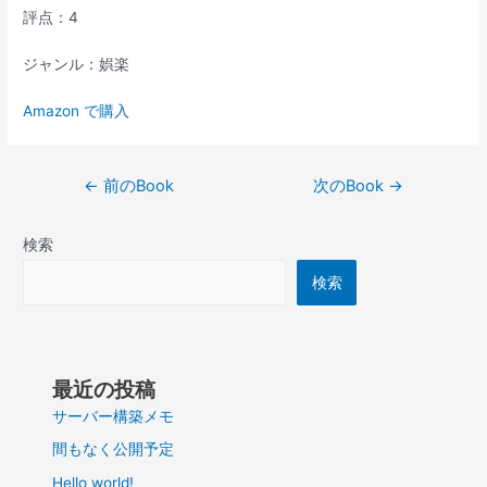
評点：4
ジャンル：娯楽
Amazon で購入
投
←
前のBook
次のBook
→
稿
ナ
検索
ビ
ゲ
検索
ー
シ
ョ
ン
最近の投稿
サーバー構築メモ
間もなく公開予定
Hello world!