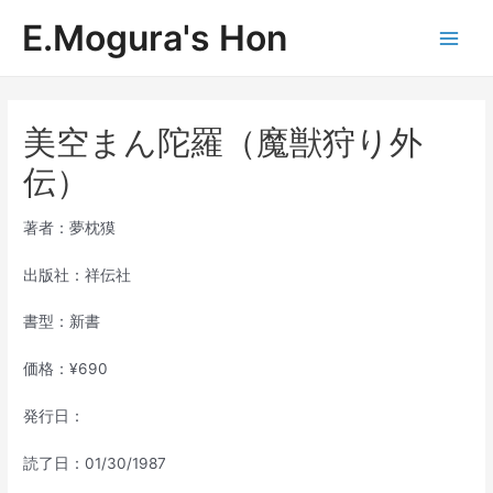
内
E.Mogura's Hon
容
Main
を
ス
Men
キ
ッ
美空まん陀羅（魔獣狩り外
プ
伝）
著者：夢枕獏
出版社：祥伝社
書型：新書
価格：¥690
発行日：
読了日：01/30/1987