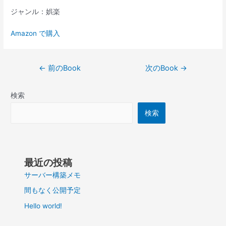
ジャンル：娯楽
Amazon で購入
投
←
前のBook
次のBook
→
稿
ナ
検索
ビ
ゲ
検索
ー
シ
ョ
ン
最近の投稿
サーバー構築メモ
間もなく公開予定
Hello world!