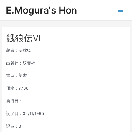
内
E.Mogura's Hon
容
Main
を
ス
Men
キ
ッ
餓狼伝Ⅵ
プ
著者：夢枕獏
出版社：双葉社
書型：新書
価格：¥738
発行日：
読了日：04/11/1995
評点：3