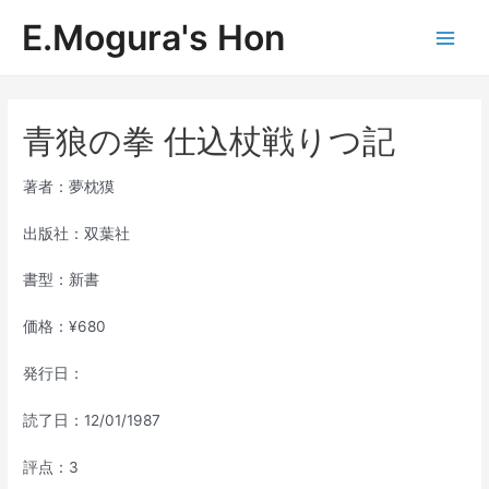
内
E.Mogura's Hon
容
Main
を
ス
Men
キ
ッ
青狼の拳 仕込杖戦りつ記
プ
著者：夢枕獏
出版社：双葉社
書型：新書
価格：¥680
発行日：
読了日：12/01/1987
評点：3