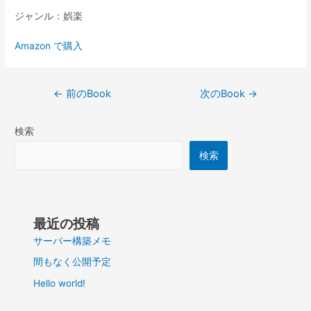
ジャンル：娯楽
Amazon で購入
投
←
前のBook
次のBook
→
稿
ナ
検索
ビ
ゲ
検索
ー
シ
ョ
ン
最近の投稿
サーバー構築メモ
間もなく公開予定
Hello world!