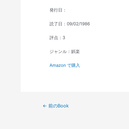
発行日：
読了日：09/02/1986
評点：3
ジャンル：娯楽
Amazon で購入
投
←
前のBook
稿
ナ
ビ