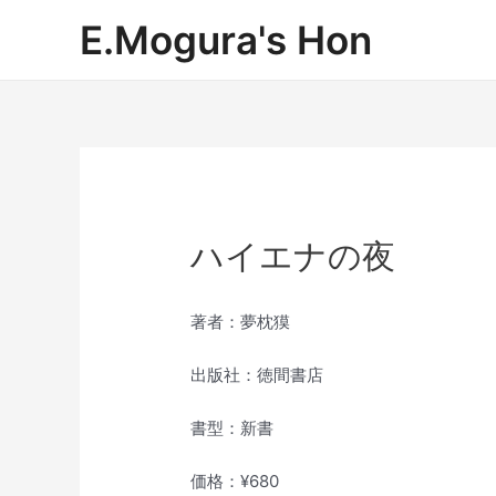
内
E.Mogura's Hon
容
を
ス
キ
ッ
プ
ハイエナの夜
著者：夢枕獏
出版社：徳間書店
書型：新書
価格：¥680