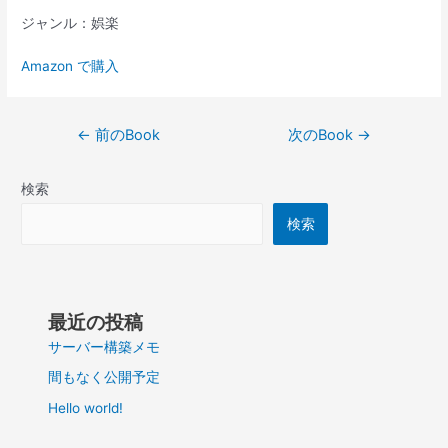
ジャンル：娯楽
Amazon で購入
投
←
前のBook
次のBook
→
稿
ナ
検索
ビ
ゲ
検索
ー
シ
ョ
ン
最近の投稿
サーバー構築メモ
間もなく公開予定
Hello world!