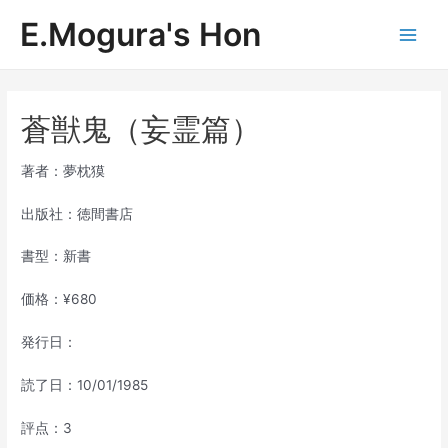
内
E.Mogura's Hon
容
Main
を
ス
Men
キ
ッ
蒼獣鬼（妄霊篇）
プ
著者：夢枕獏
出版社：徳間書店
書型：新書
価格：¥680
発行日：
読了日：10/01/1985
評点：3