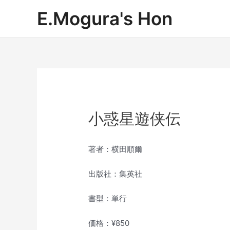
内
E.Mogura's Hon
容
を
ス
キ
ッ
プ
小惑星遊侠伝
著者：横田順爾
出版社：集英社
書型：単行
価格：¥850