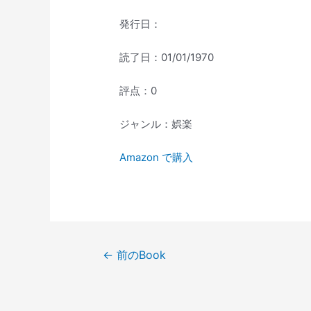
発行日：
読了日：01/01/1970
評点：0
ジャンル：娯楽
Amazon で購入
投
←
前のBook
稿
ナ
ビ