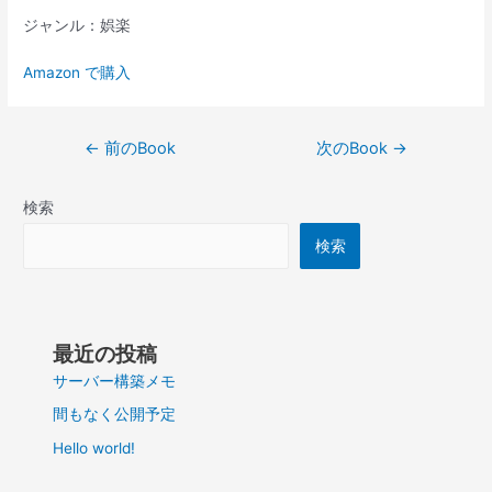
ジャンル：娯楽
Amazon で購入
投
←
前のBook
次のBook
→
稿
ナ
検索
ビ
ゲ
検索
ー
シ
ョ
ン
最近の投稿
サーバー構築メモ
間もなく公開予定
Hello world!