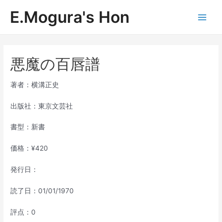
内
E.Mogura's Hon
容
Main
を
ス
Men
キ
ッ
悪魔の百唇譜
プ
著者：横溝正史
出版社：東京文芸社
書型：新書
価格：¥420
発行日：
読了日：01/01/1970
評点：0