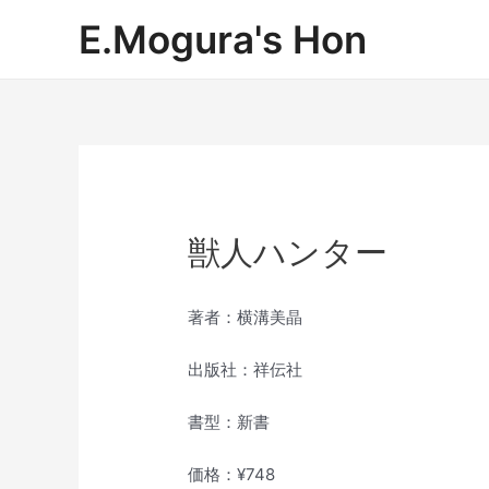
内
E.Mogura's Hon
容
を
ス
キ
ッ
プ
獣人ハンター
著者：横溝美晶
出版社：祥伝社
書型：新書
価格：¥748