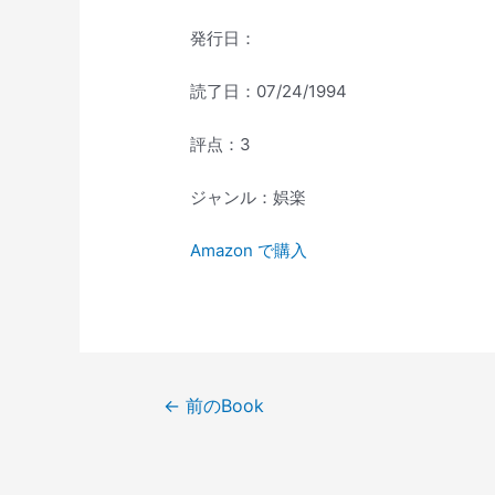
発行日：
読了日：07/24/1994
評点：3
ジャンル：娯楽
Amazon で購入
投
←
前のBook
稿
ナ
ビ