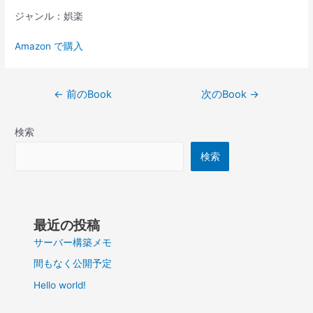
ジャンル：娯楽
Amazon で購入
投
←
前のBook
次のBook
→
稿
ナ
検索
ビ
ゲ
検索
ー
シ
ョ
ン
最近の投稿
サーバー構築メモ
間もなく公開予定
Hello world!