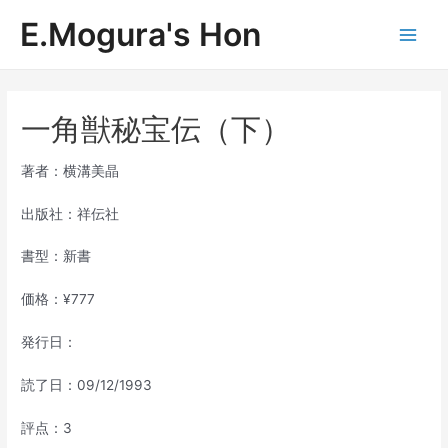
内
E.Mogura's Hon
容
Main
を
ス
Men
キ
ッ
一角獣秘宝伝（下）
プ
著者：横溝美晶
出版社：祥伝社
書型：新書
価格：¥777
発行日：
読了日：09/12/1993
評点：3