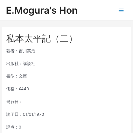
内
E.Mogura's Hon
容
Main
を
ス
Men
キ
ッ
私本太平記（二）
プ
著者：吉川英治
出版社：講談社
書型：文庫
価格：¥440
発行日：
読了日：01/01/1970
評点：0