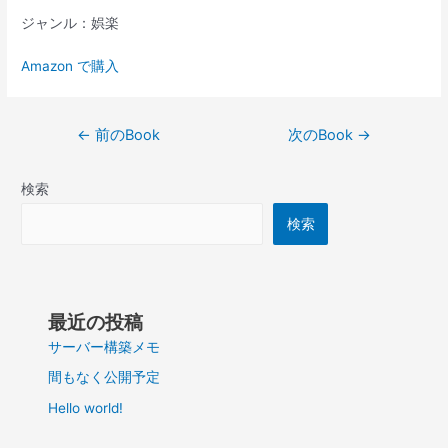
ジャンル：娯楽
Amazon で購入
投
←
前のBook
次のBook
→
稿
ナ
検索
ビ
ゲ
検索
ー
シ
ョ
ン
最近の投稿
サーバー構築メモ
間もなく公開予定
Hello world!