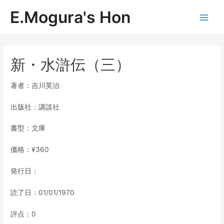
内
E.Mogura's Hon
容
Main
を
ス
Men
キ
ッ
新・水滸伝（三）
プ
著者：吉川英治
出版社：講談社
書型：文庫
価格：¥360
発行日：
読了日：01/01/1970
評点：0