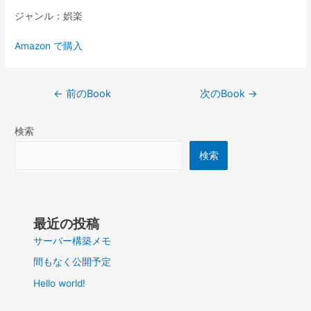
ジャンル：娯楽
Amazon で購入
投
←
前のBook
次のBook
→
稿
ナ
検索
ビ
ゲ
検索
ー
シ
ョ
ン
最近の投稿
サーバー構築メモ
間もなく公開予定
Hello world!