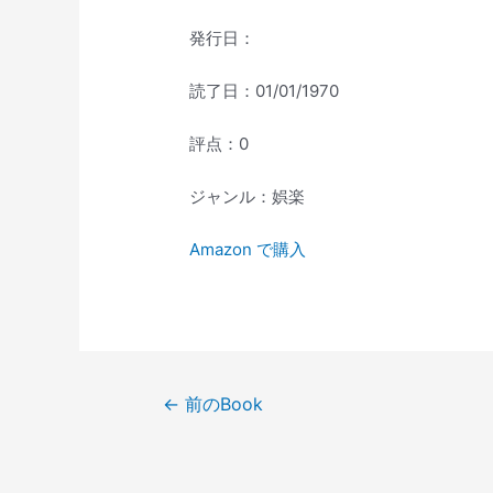
発行日：
読了日：01/01/1970
評点：0
ジャンル：娯楽
Amazon で購入
投
←
前のBook
稿
ナ
ビ