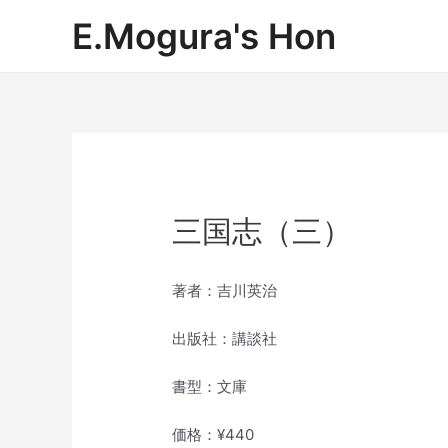
内
E.Mogura's Hon
容
を
ス
キ
ッ
プ
三国志（三）
著者：吉川英治
出版社：講談社
書型：文庫
価格：¥440