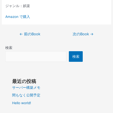
ジャンル：娯楽
Amazon で購入
投
←
前のBook
次のBook
→
稿
ナ
検索
ビ
ゲ
検索
ー
シ
ョ
ン
最近の投稿
サーバー構築メモ
間もなく公開予定
Hello world!