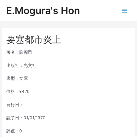
内
E.Mogura's Hon
容
Main
を
ス
Men
キ
ッ
要塞都市炎上
プ
著者：隆麗司
出版社：光文社
書型：文庫
価格：¥420
発行日：
読了日：01/01/1970
評点：0