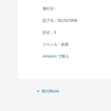
発行日：
読了日：05/25/1996
評点：3
ジャンル：娯楽
Amazon で購入
投
←
前のBook
稿
ナ
ビ