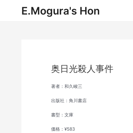
内
E.Mogura's Hon
容
を
ス
キ
ッ
プ
奥日光殺人事件
著者：和久峻三
出版社：角川書店
書型：文庫
価格：¥583