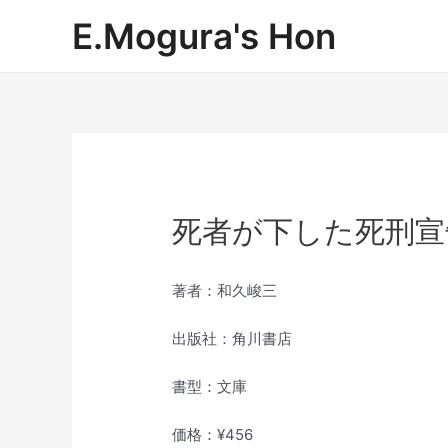
内
E.Mogura's Hon
容
を
ス
キ
ッ
プ
死者が下した死刑宣
著者：和久峻三
出版社：角川書店
書型：文庫
価格：¥456