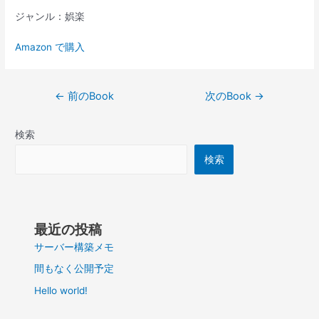
ジャンル：娯楽
Amazon で購入
投
←
前のBook
次のBook
→
稿
ナ
検索
ビ
ゲ
検索
ー
シ
ョ
ン
最近の投稿
サーバー構築メモ
間もなく公開予定
Hello world!