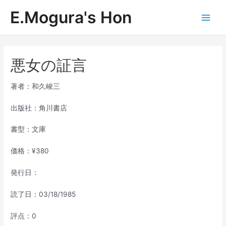
内
E.Mogura's Hon
容
Main
を
ス
Men
キ
ッ
悪女の証言
プ
著者：和久峻三
出版社：角川書店
書型：文庫
価格：¥380
発行日：
読了日：03/18/1985
評点：0