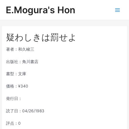
内
E.Mogura's Hon
容
Main
を
ス
Men
キ
ッ
疑わしきは罰せよ
プ
著者：和久峻三
出版社：角川書店
書型：文庫
価格：¥340
発行日：
読了日：04/26/1983
評点：0