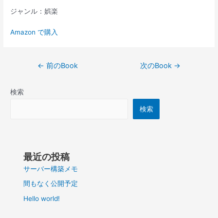
ジャンル：娯楽
Amazon で購入
投
←
前のBook
次のBook
→
稿
ナ
検索
ビ
ゲ
検索
ー
シ
ョ
ン
最近の投稿
サーバー構築メモ
間もなく公開予定
Hello world!