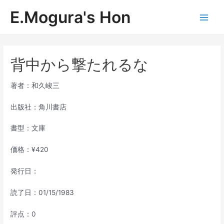
内
E.Mogura's Hon
容
Main
を
ス
Men
キ
ッ
背中から撃たれるな
プ
著者：和久峻三
出版社：角川書店
書型：文庫
価格：¥420
発行日：
読了日：01/15/1983
評点：0