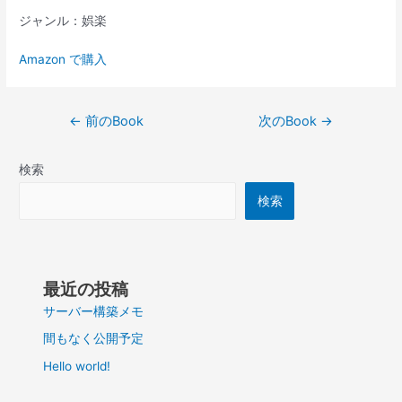
ジャンル：娯楽
Amazon で購入
投
←
前のBook
次のBook
→
稿
ナ
検索
ビ
ゲ
検索
ー
シ
ョ
ン
最近の投稿
サーバー構築メモ
間もなく公開予定
Hello world!