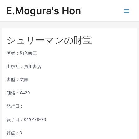
内
E.Mogura's Hon
容
Main
を
ス
Men
キ
ッ
シュリーマンの財宝
プ
著者：和久峻三
出版社：角川書店
書型：文庫
価格：¥420
発行日：
読了日：01/01/1970
評点：0