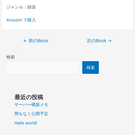
ジャンル：娯楽
Amazon で購入
投
←
前のBook
次のBook
→
稿
ナ
検索
ビ
ゲ
検索
ー
シ
ョ
ン
最近の投稿
サーバー構築メモ
間もなく公開予定
Hello world!