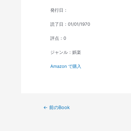
発行日：
読了日：01/01/1970
評点：0
ジャンル：娯楽
Amazon で購入
投
←
前のBook
稿
ナ
ビ