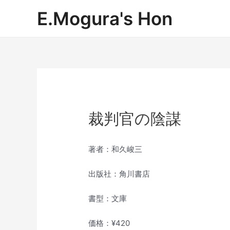
内
E.Mogura's Hon
容
を
ス
キ
ッ
プ
裁判官の陰謀
著者：和久峻三
出版社：角川書店
書型：文庫
価格：¥420